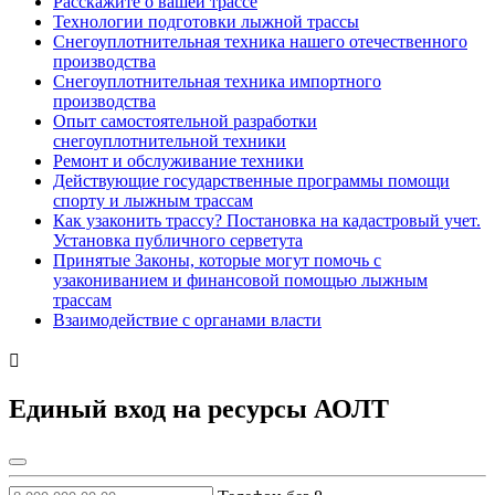
Расскажите о вашей трассе
Технологии подготовки лыжной трассы
Снегоуплотнительная техника нашего отечественного
производства
Снегоуплотнительная техника импортного
производства
Опыт самостоятельной разработки
снегоуплотнительной техники
Ремонт и обслуживание техники
Действующие государственные программы помощи
спорту и лыжным трассам
Как узаконить трассу? Постановка на кадастровый учет.
Установка публичного серветута
Принятые Законы, которые могут помочь с
узакониванием и финансовой помощью лыжным
трассам
Взаимодействие с органами власти
Единый вход на ресурсы АОЛТ