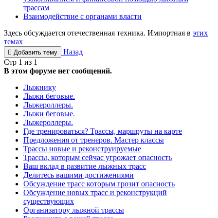
трассам
Взаимодействие с органами власти
Здесь обсуждается отечественная техника. Импортная в
этих
темах
Назад
Добавить тему
Стр 1 из 1
В этом форуме нет сообщений.
Лыжнику
Лыжи беговые.
Лыжероллеры.
Лыжи беговые.
Лыжероллеры.
Где тренироваться? Трассы, маршруты на карте
Предложения от тренеров. Мастер классы
Трассы новые и реконструируемые
Трассы, которым сейчас угрожает опасность
Ваш вклад в развитие лыжных трасс
Делитесь вашими достижениями
Обсуждение трасс которым грозит опасность
Обсуждение новых трасс и реконструкций
существующих
Организатору лыжной трассы