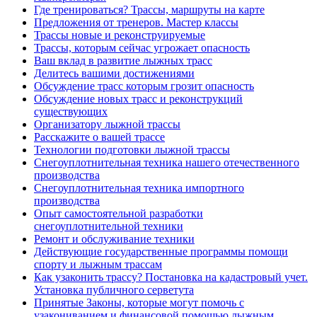
Где тренироваться? Трассы, маршруты на карте
Предложения от тренеров. Мастер классы
Трассы новые и реконструируемые
Трассы, которым сейчас угрожает опасность
Ваш вклад в развитие лыжных трасс
Делитесь вашими достижениями
Обсуждение трасс которым грозит опасность
Обсуждение новых трасс и реконструкций
существующих
Организатору лыжной трассы
Расскажите о вашей трассе
Технологии подготовки лыжной трассы
Снегоуплотнительная техника нашего отечественного
производства
Снегоуплотнительная техника импортного
производства
Опыт самостоятельной разработки
снегоуплотнительной техники
Ремонт и обслуживание техники
Действующие государственные программы помощи
спорту и лыжным трассам
Как узаконить трассу? Постановка на кадастровый учет.
Установка публичного серветута
Принятые Законы, которые могут помочь с
узакониванием и финансовой помощью лыжным