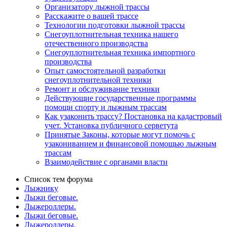
Организатору лыжной трассы
Расскажите о вашей трассе
Технологии подготовки лыжной трассы
Снегоуплотнительная техника нашего
отечественного производства
Снегоуплотнительная техника импортного
производства
Опыт самостоятельной разработки
снегоуплотнительной техники
Ремонт и обслуживание техники
Действующие государственные программы
помощи спорту и лыжным трассам
Как узаконить трассу? Постановка на кадастровый
учет. Установка публичного серветута
Принятые Законы, которые могут помочь с
узакониванием и финансовой помощью лыжным
трассам
Взаимодействие с органами власти
Список тем форума
Лыжнику
Лыжи беговые.
Лыжероллеры.
Лыжи беговые.
Лыжероллеры.