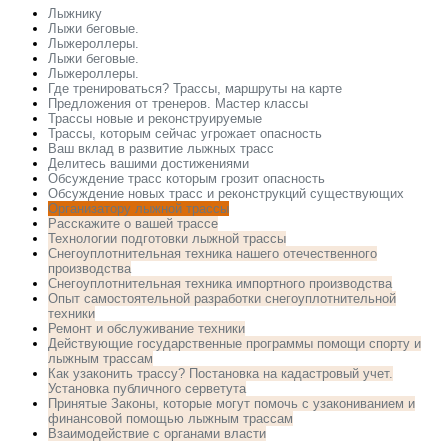
Лыжнику
Лыжи беговые.
Лыжероллеры.
Лыжи беговые.
Лыжероллеры.
Где тренироваться? Трассы, маршруты на карте
Предложения от тренеров. Мастер классы
Трассы новые и реконструируемые
Трассы, которым сейчас угрожает опасность
Ваш вклад в развитие лыжных трасс
Делитесь вашими достижениями
Обсуждение трасс которым грозит опасность
Обсуждение новых трасс и реконструкций существующих
Организатору лыжной трассы
Расскажите о вашей трассе
Технологии подготовки лыжной трассы
Снегоуплотнительная техника нашего отечественного
производства
Снегоуплотнительная техника импортного производства
Опыт самостоятельной разработки снегоуплотнительной
техники
Ремонт и обслуживание техники
Действующие государственные программы помощи спорту и
лыжным трассам
Как узаконить трассу? Постановка на кадастровый учет.
Установка публичного серветута
Принятые Законы, которые могут помочь с узакониванием и
финансовой помощью лыжным трассам
Взаимодействие с органами власти