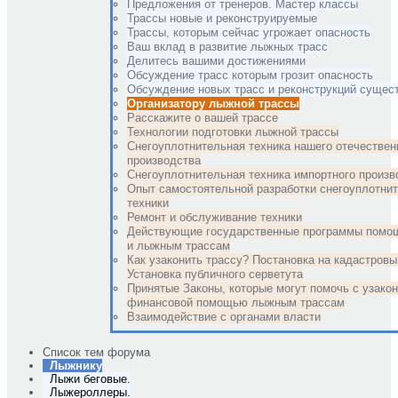
Предложения от тренеров. Мастер классы
Трассы новые и реконструируемые
Трассы, которым сейчас угрожает опасность
Ваш вклад в развитие лыжных трасс
Делитесь вашими достижениями
Обсуждение трасс которым грозит опасность
Обсуждение новых трасс и реконструкций суще
Организатору лыжной трассы
Расскажите о вашей трассе
Технологии подготовки лыжной трассы
Снегоуплотнительная техника нашего отечествен
производства
Снегоуплотнительная техника импортного произв
Опыт самостоятельной разработки снегоуплотни
техники
Ремонт и обслуживание техники
Действующие государственные программы помо
и лыжным трассам
Как узаконить трассу? Постановка на кадастровы
Установка публичного серветута
Принятые Законы, которые могут помочь с узако
финансовой помощью лыжным трассам
Взаимодействие с органами власти
Список тем форума
Лыжнику
Лыжи беговые.
Лыжероллеры.