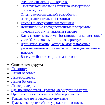
отечественного производства
Снегоуплотнительная техника импортного
производства
Опыт самостоятельной разработки
снегоуплотнительной техники
Ремонт и обслуживание техники
Действующие государственные программы
помощи спорту и лыжным трассам
Как узаконить трассу? Постановка на кадастровый
учет. Установка публичного серветута
Принятые Законы, которые могут помочь с
узакониванием и финансовой помощью лыжным
трассам
Взаимодействие с органами власти
Список тем форума
Лыжнику
Лыжи беговые.
Лыжероллеры.
Лыжи беговые.
Лыжероллеры.
Где тренироваться? Трассы, маршруты на карте
Предложения от тренеров. Мастер классы
Трассы новые и реконструируемые
Трассы, которым сейчас угрожает опасность