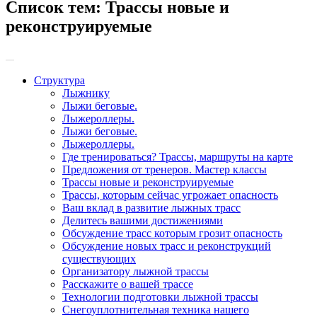
Список тем:
Трассы новые и
реконструируемые
Структура
Лыжнику
Лыжи беговые.
Лыжероллеры.
Лыжи беговые.
Лыжероллеры.
Где тренироваться? Трассы, маршруты на карте
Предложения от тренеров. Мастер классы
Трассы новые и реконструируемые
Трассы, которым сейчас угрожает опасность
Ваш вклад в развитие лыжных трасс
Делитесь вашими достижениями
Обсуждение трасс которым грозит опасность
Обсуждение новых трасс и реконструкций
существующих
Организатору лыжной трассы
Расскажите о вашей трассе
Технологии подготовки лыжной трассы
Снегоуплотнительная техника нашего