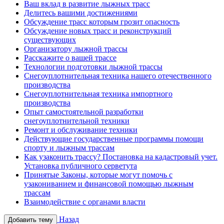
Ваш вклад в развитие лыжных трасс
Делитесь вашими достижениями
Обсуждение трасс которым грозит опасность
Обсуждение новых трасс и реконструкций
существующих
Организатору лыжной трассы
Расскажите о вашей трассе
Технологии подготовки лыжной трассы
Снегоуплотнительная техника нашего отечественного
производства
Снегоуплотнительная техника импортного
производства
Опыт самостоятельной разработки
снегоуплотнительной техники
Ремонт и обслуживание техники
Действующие государственные программы помощи
спорту и лыжным трассам
Как узаконить трассу? Постановка на кадастровый учет.
Установка публичного серветута
Принятые Законы, которые могут помочь с
узакониванием и финансовой помощью лыжным
трассам
Взаимодействие с органами власти
Назад
Добавить тему