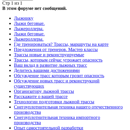
Стр 1 из 1
В этом форуме нет сообщений.
Лыжнику
Лыжи беговые.
Лыжероллеры.
Лыжи беговые.
Лыжероллеры.
Где тренироваться? Трассы, маршруты на карте
Предложения от тренеров. Мастер классы
Трассы новые и реконструируемые
Трассы, которым сейчас угрожает опасность
Ваш вклад в развитие лыжных трасс
Делитесь вашими достижениями
Обсуждение трасс которым грозит опасность
Обсуждение новых трасс и реконструкций
существующих
Организатору лыжной трассы
Расскажите о вашей трассе
Технологии подготовки лыжной трассы
Снегоуплотнительная техника нашего отечественного
производства
Снегоуплотнительная техника импортного
производства
Опыт самостоятельной разработки