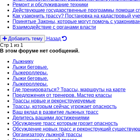
Ремонт и обслуживание техники
Действующие государственные программы помощи сп
Как узаконить трассу? Постановка на кадастровый уче
Принятые Законы, которые могут помочь с узакони
Взаимодействие с органами власти
Добавить тему
Назад
Стр 1 из 1
В этом форуме нет сообщений.
Лыжнику
Лыжи беговые.
Лыжероллеры.
Лыжи беговые.
Лыжероллеры.
Где тренироваться? Трассы, маршруты на карте
Предложения от тренеров. Мастер классы
Трассы новые и реконструируемые
Трассы, которым сейчас угрожает опасность
Ваш вклад в развитие лыжных трасс
Делитесь вашими достижениями
Обсуждение трасс которым грозит опасность
Обсуждение новых трасс и реконструкций существую
Организатору лыжной трассы