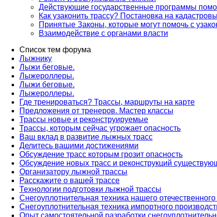
Действующие государственные программы помо
Как узаконить трассу? Постановка на кадастровы
Принятые Законы, которые могут помочь с уза
Взаимодействие с органами власти
Список тем форума
Лыжнику
Лыжи беговые.
Лыжероллеры.
Лыжи беговые.
Лыжероллеры.
Где тренироваться? Трассы, маршруты на карте
Предложения от тренеров. Мастер классы
Трассы новые и реконструируемые
Трассы, которым сейчас угрожает опасность
Ваш вклад в развитие лыжных трасс
Делитесь вашими достижениями
Обсуждение трасс которым грозит опасность
Обсуждение новых трасс и реконструкций существую
Организатору лыжной трассы
Расскажите о вашей трассе
Технологии подготовки лыжной трассы
Снегоуплотнительная техника нашего отечественного
Снегоуплотнительная техника импортного производст
Опыт самостоятельной разработки снегоуплотнительн