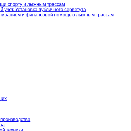
щи спорту и лыжным трассам
й учет. Установка публичного серветута
кониванием и финансовой помощью лыжным трассам
щих
 производства
ва
ой техники