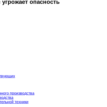
 угрожает опасность
ствующих
нного производства
водства
тельной техники