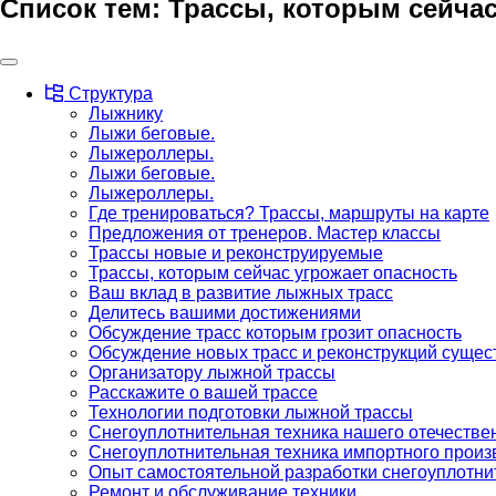
Список тем:
Трассы, которым сейчас
Структура
Лыжнику
Лыжи беговые.
Лыжероллеры.
Лыжи беговые.
Лыжероллеры.
Где тренироваться? Трассы, маршруты на карте
Предложения от тренеров. Мастер классы
Трассы новые и реконструируемые
Трассы, которым сейчас угрожает опасность
Ваш вклад в развитие лыжных трасс
Делитесь вашими достижениями
Обсуждение трасс которым грозит опасность
Обсуждение новых трасс и реконструкций суще
Организатору лыжной трассы
Расскажите о вашей трассе
Технологии подготовки лыжной трассы
Снегоуплотнительная техника нашего отечестве
Снегоуплотнительная техника импортного произ
Опыт самостоятельной разработки снегоуплотни
Ремонт и обслуживание техники