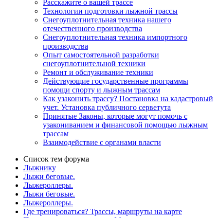
Расскажите о вашей трассе
Технологии подготовки лыжной трассы
Снегоуплотнительная техника нашего
отечественного производства
Снегоуплотнительная техника импортного
производства
Опыт самостоятельной разработки
снегоуплотнительной техники
Ремонт и обслуживание техники
Действующие государственные программы
помощи спорту и лыжным трассам
Как узаконить трассу? Постановка на кадастровый
учет. Установка публичного серветута
Принятые Законы, которые могут помочь с
узакониванием и финансовой помощью лыжным
трассам
Взаимодействие с органами власти
Список тем форума
Лыжнику
Лыжи беговые.
Лыжероллеры.
Лыжи беговые.
Лыжероллеры.
Где тренироваться? Трассы, маршруты на карте