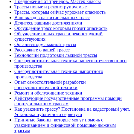
Предложения от тренеров. Мастер классы
Трассы новые и реконструируемые
Трассы, которым сейчас угрожает опасность
Ваш вклад в развитие лыжных трасс
Делитесь вашими достижениями
Обсуждение трасс которым грозит опасность
Обсуждение новых трасс и реконструкций
существующих
Организатору лыжной трассы
Расскажите о вашей трассе
Технологии подготовки лыжной трассы
Снегоуплотнительная техника нашего отечественного
производства
Снегоуплотнительная техника импортного
производства
Опыт самостоятельной разработки
снегоуплотнительной техники
Ремонт и обслуживание техники
Действующие государственные программы помощи
спорту и лыжным трассам
Как узаконить трассу? Постановка на кадастровый учет.
Установка публичного серветута
Принятые Законы, которые могут помочь с
узакониванием и финансовой помощью лыжным
трассам