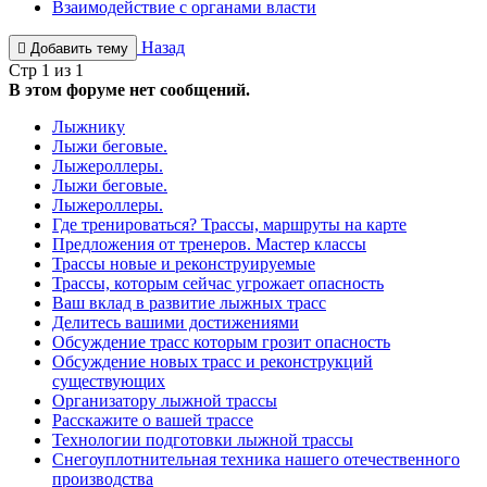
Взаимодействие с органами власти
Назад
Добавить тему
Стр 1 из 1
В этом форуме нет сообщений.
Лыжнику
Лыжи беговые.
Лыжероллеры.
Лыжи беговые.
Лыжероллеры.
Где тренироваться? Трассы, маршруты на карте
Предложения от тренеров. Мастер классы
Трассы новые и реконструируемые
Трассы, которым сейчас угрожает опасность
Ваш вклад в развитие лыжных трасс
Делитесь вашими достижениями
Обсуждение трасс которым грозит опасность
Обсуждение новых трасс и реконструкций
существующих
Организатору лыжной трассы
Расскажите о вашей трассе
Технологии подготовки лыжной трассы
Снегоуплотнительная техника нашего отечественного
производства