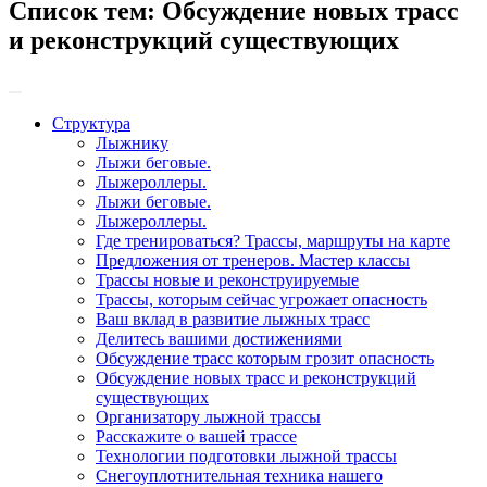
Список тем:
Обсуждение новых трасс
и реконструкций существующих
Структура
Лыжнику
Лыжи беговые.
Лыжероллеры.
Лыжи беговые.
Лыжероллеры.
Где тренироваться? Трассы, маршруты на карте
Предложения от тренеров. Мастер классы
Трассы новые и реконструируемые
Трассы, которым сейчас угрожает опасность
Ваш вклад в развитие лыжных трасс
Делитесь вашими достижениями
Обсуждение трасс которым грозит опасность
Обсуждение новых трасс и реконструкций
существующих
Организатору лыжной трассы
Расскажите о вашей трассе
Технологии подготовки лыжной трассы
Снегоуплотнительная техника нашего