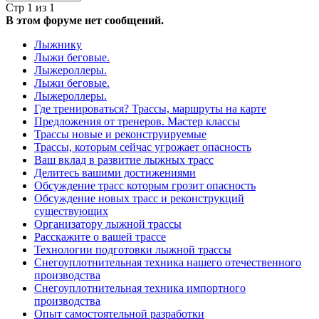
Стр 1 из 1
В этом форуме нет сообщений.
Лыжнику
Лыжи беговые.
Лыжероллеры.
Лыжи беговые.
Лыжероллеры.
Где тренироваться? Трассы, маршруты на карте
Предложения от тренеров. Мастер классы
Трассы новые и реконструируемые
Трассы, которым сейчас угрожает опасность
Ваш вклад в развитие лыжных трасс
Делитесь вашими достижениями
Обсуждение трасс которым грозит опасность
Обсуждение новых трасс и реконструкций
существующих
Организатору лыжной трассы
Расскажите о вашей трассе
Технологии подготовки лыжной трассы
Снегоуплотнительная техника нашего отечественного
производства
Снегоуплотнительная техника импортного
производства
Опыт самостоятельной разработки