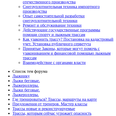
отечественного производства
Снегоуплотнительная техника импортного
производства
Опыт самостоятельной разработки
снегоуплотнительной техники
Ремонт и обслуживание техники
Действующие государственные программы
помощи спорту и лыжным трассам
Как узаконить трассу? Постановка на кадастровый
учет. Установка публичного серветута
Принятые Законы, которые могут помочь с
узакониванием и финансовой помощью лыжным
трассам
Взаимодействие с органами власти
Список тем форума
Лыжнику
Лыжи беговые.
Лыжероллеры.
Лыжи беговые.
Лыжероллеры.
Где тренироваться? Трассы, маршруты на карте
Предложения от тренеров. Мастер классы
Трассы новые и реконструируемые
Трассы, которым сейчас угрожает опасность