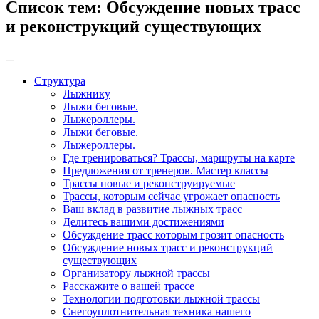
Список тем:
Обсуждение новых трасс
и реконструкций существующих
Структура
Лыжнику
Лыжи беговые.
Лыжероллеры.
Лыжи беговые.
Лыжероллеры.
Где тренироваться? Трассы, маршруты на карте
Предложения от тренеров. Мастер классы
Трассы новые и реконструируемые
Трассы, которым сейчас угрожает опасность
Ваш вклад в развитие лыжных трасс
Делитесь вашими достижениями
Обсуждение трасс которым грозит опасность
Обсуждение новых трасс и реконструкций
существующих
Организатору лыжной трассы
Расскажите о вашей трассе
Технологии подготовки лыжной трассы
Снегоуплотнительная техника нашего