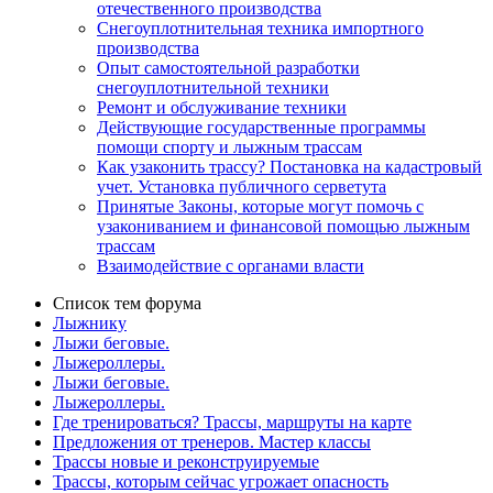
отечественного производства
Снегоуплотнительная техника импортного
производства
Опыт самостоятельной разработки
снегоуплотнительной техники
Ремонт и обслуживание техники
Действующие государственные программы
помощи спорту и лыжным трассам
Как узаконить трассу? Постановка на кадастровый
учет. Установка публичного серветута
Принятые Законы, которые могут помочь с
узакониванием и финансовой помощью лыжным
трассам
Взаимодействие с органами власти
Список тем форума
Лыжнику
Лыжи беговые.
Лыжероллеры.
Лыжи беговые.
Лыжероллеры.
Где тренироваться? Трассы, маршруты на карте
Предложения от тренеров. Мастер классы
Трассы новые и реконструируемые
Трассы, которым сейчас угрожает опасность