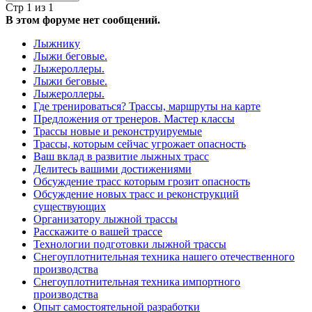
Стр 1 из 1
В этом форуме нет сообщений.
Лыжнику
Лыжи беговые.
Лыжероллеры.
Лыжи беговые.
Лыжероллеры.
Где тренироваться? Трассы, маршруты на карте
Предложения от тренеров. Мастер классы
Трассы новые и реконструируемые
Трассы, которым сейчас угрожает опасность
Ваш вклад в развитие лыжных трасс
Делитесь вашими достижениями
Обсуждение трасс которым грозит опасность
Обсуждение новых трасс и реконструкций
существующих
Организатору лыжной трассы
Расскажите о вашей трассе
Технологии подготовки лыжной трассы
Снегоуплотнительная техника нашего отечественного
производства
Снегоуплотнительная техника импортного
производства
Опыт самостоятельной разработки