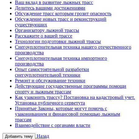
Ваш вклад в развитие лыжных трасс
Делитесь вашими достижениями
Обсуждение трасс которым грозит опасность
Обсуждение новых трасс и реконструкций
существующих
Организатору лыжной трассы
Расскажите о вашей трассе
Технологии подготовки лыжной трассы
Снегоуплотнительная техника нашего отечественного
производства
Снегоуплотнительная техника импортного
производства
Опыт самостоятельной разработки
снегоуплотнительной техники
Ремонт и обслуживание техники
Действующие государственные программы помощи
спорту и лыжным трассам
Как узаконить трассу? Постановка на кадастровый учет.
Установка публичного серветута
Принятые Законы, которые могут помочь с
узакониванием и финансовой помощью лыжным
трассам
Взаимодействие с органами власти
Назад
Добавить тему