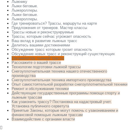
Лыжнику
Лыжи беговые.
Лыжероллеры.
Лыжи беговые.
Лыжероллеры.
Где тренироваться? Трассы, маршруты на карте
Предложения от тренеров. Мастер классы
Трассы новые и реконструируемые
Трассы, которым сейчас угрожает опасность
Ваш вклад в развитие лыжных трасс
Делитесь вашими достижениями
Обсуждение трасс которым грозит опасность
Обсуждение новых трасс и реконструкций существующих
Организатору лыжной трассы
Расскажите о вашей трассе
Технологии подготовки лыжной трассы
Снегоуплотнительная техника нашего отечественного
производства
Снегоуплотнительная техника импортного производства
Опыт самостоятельной разработки снегоуплотнительной техники
Ремонт и обслуживание техники
Действующие государственные программы помощи спорту и
лыжным трассам
Как узаконить трассу? Постановка на кадастровый учет.
Установка публичного серветута
Принятые Законы, которые могут помочь с узакониванием и
финансовой помощью лыжным трассам
Взаимодействие с органами власти