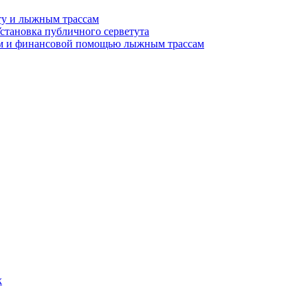
у и лыжным трассам
Установка публичного серветута
ем и финансовой помощью лыжным трассам
х