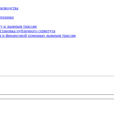
оизводства
 техники
у и лыжным трассам
Установка публичного серветута
ем и финансовой помощью лыжным трассам