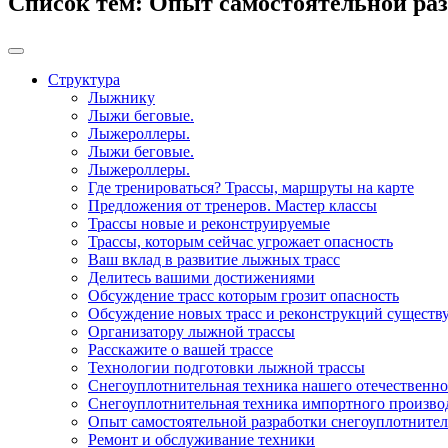
Список тем:
Опыт самостоятельной раз
Структура
Лыжнику
Лыжи беговые.
Лыжероллеры.
Лыжи беговые.
Лыжероллеры.
Где тренироваться? Трассы, маршруты на карте
Предложения от тренеров. Мастер классы
Трассы новые и реконструируемые
Трассы, которым сейчас угрожает опасность
Ваш вклад в развитие лыжных трасс
Делитесь вашими достижениями
Обсуждение трасс которым грозит опасность
Обсуждение новых трасс и реконструкций сущест
Организатору лыжной трассы
Расскажите о вашей трассе
Технологии подготовки лыжной трассы
Снегоуплотнительная техника нашего отечественно
Снегоуплотнительная техника импортного произво
Опыт самостоятельной разработки снегоуплотните
Ремонт и обслуживание техники