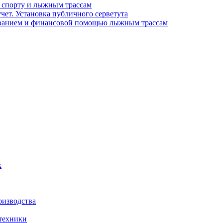
спорту и лыжным трассам
чет. Установка публичного серветута
ниванием и финансовой помощью лыжным трассам
х
оизводства
 техники