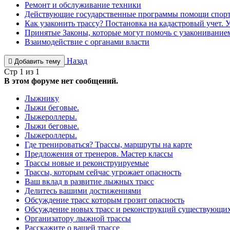
Ремонт и обслуживание техники
Действующие государственные программы помощи спорт
Как узаконить трассу? Постановка на кадастровый учет. 
Принятые Законы, которые могут помочь с узаконивани
Взаимодействие с органами власти
Назад
Добавить тему
Стр 1 из 1
В этом форуме нет сообщений.
Лыжнику
Лыжи беговые.
Лыжероллеры.
Лыжи беговые.
Лыжероллеры.
Где тренироваться? Трассы, маршруты на карте
Предложения от тренеров. Мастер классы
Трассы новые и реконструируемые
Трассы, которым сейчас угрожает опасность
Ваш вклад в развитие лыжных трасс
Делитесь вашими достижениями
Обсуждение трасс которым грозит опасность
Обсуждение новых трасс и реконструкций существующи
Организатору лыжной трассы
Расскажите о вашей трассе