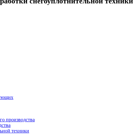
работки снегоуплотнительной техники
вующих
го производства
дства
льной техники