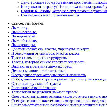
Действующие государственные программы помощи 
Как узаконить трассу? Постановка на кадастровый у
Принятые Законы, которые могут помочь с узако
Взаимодействие с органами власти
Список тем форума
Лыжнику
Лыжи беговые.
Лыжероллеры.
Лыжи беговые.
Лыжероллеры.
Где тренироваться? Трассы, маршруты на карте
Предложения от тренеров. Мастер классы
Трассы новые и реконструируемые
Трассы, которым сейчас угрожает опасность
Ваш вклад в развитие лыжных трасс
Делитесь вашими достижениями
Обсуждение трасс которым грозит опасность
Обсуждение новых трасс и реконструкций существующи
Организатору лыжной трассы
Расскажите о вашей трассе
Технологии подготовки лыжной трассы
Снегоуплотнительная техника нашего отечественного пр
Снегоуплотнительная техника импортного производства
Опыт самостоятельной разработки снегоуплотнительной