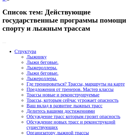
Список тем:
Действующие
государственные программы помощи
спорту и лыжным трассам
Структура
Лыжнику
Лыжи беговые.
Лыжероллеры.
Лыжи беговые.
Лыжероллеры.
Где тренироваться? Трассы, маршруты на карте
Предложения от тренеров. Мастер классы
Трассы новые и реконструируемые
Трассы, которым сейчас угрожает опасность
Ваш вклад в развитие лыжных трасс
Делитесь вашими достижениями
Обсуждение трасс которым грозит опасность
Обсуждение новых трасс и реконструкций
существующих
Организатору лыжной трассы