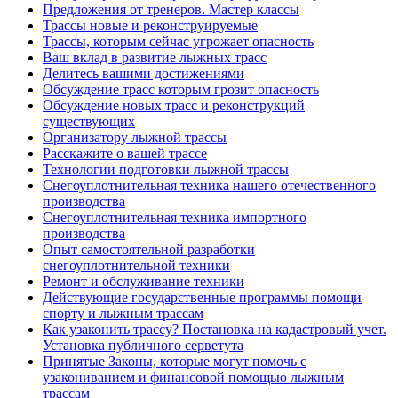
Предложения от тренеров. Мастер классы
Трассы новые и реконструируемые
Трассы, которым сейчас угрожает опасность
Ваш вклад в развитие лыжных трасс
Делитесь вашими достижениями
Обсуждение трасс которым грозит опасность
Обсуждение новых трасс и реконструкций
существующих
Организатору лыжной трассы
Расскажите о вашей трассе
Технологии подготовки лыжной трассы
Снегоуплотнительная техника нашего отечественного
производства
Снегоуплотнительная техника импортного
производства
Опыт самостоятельной разработки
снегоуплотнительной техники
Ремонт и обслуживание техники
Действующие государственные программы помощи
спорту и лыжным трассам
Как узаконить трассу? Постановка на кадастровый учет.
Установка публичного серветута
Принятые Законы, которые могут помочь с
узакониванием и финансовой помощью лыжным
трассам