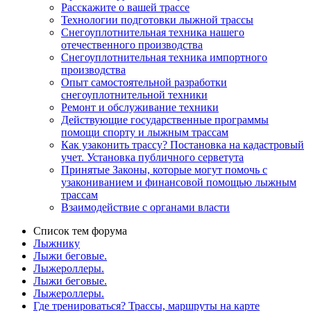
Расскажите о вашей трассе
Технологии подготовки лыжной трассы
Снегоуплотнительная техника нашего
отечественного производства
Снегоуплотнительная техника импортного
производства
Опыт самостоятельной разработки
снегоуплотнительной техники
Ремонт и обслуживание техники
Действующие государственные программы
помощи спорту и лыжным трассам
Как узаконить трассу? Постановка на кадастровый
учет. Установка публичного серветута
Принятые Законы, которые могут помочь с
узакониванием и финансовой помощью лыжным
трассам
Взаимодействие с органами власти
Список тем форума
Лыжнику
Лыжи беговые.
Лыжероллеры.
Лыжи беговые.
Лыжероллеры.
Где тренироваться? Трассы, маршруты на карте