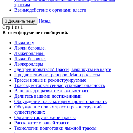
трассам
Взаимодействие с органами власти
Назад
Добавить тему
Стр 1 из 1
В этом форуме нет сообщений.
Лыжнику
Лыжи беговые.
Лыжероллеры.
Лыжи беговые.
Лыжероллеры.
Где тренироваться? Трассы, маршруты на карте
Предложения от тренеров. Мастер классы
Трассы новые и реконструируемые
Трассы, которым сейчас угрожает опасность
Ваш вклад в развитие лыжных трасс
Делитесь вашими достижениями
Обсуждение трасс которым грозит опасность
Обсуждение новых трасс и реконструкций
существующих
Организатору лыжной трассы
Расскажите о вашей трассе
Технологии подготовки лыжной трассы