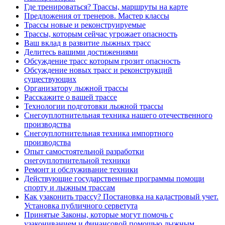
Где тренироваться? Трассы, маршруты на карте
Предложения от тренеров. Мастер классы
Трассы новые и реконструируемые
Трассы, которым сейчас угрожает опасность
Ваш вклад в развитие лыжных трасс
Делитесь вашими достижениями
Обсуждение трасс которым грозит опасность
Обсуждение новых трасс и реконструкций
существующих
Организатору лыжной трассы
Расскажите о вашей трассе
Технологии подготовки лыжной трассы
Снегоуплотнительная техника нашего отечественного
производства
Снегоуплотнительная техника импортного
производства
Опыт самостоятельной разработки
снегоуплотнительной техники
Ремонт и обслуживание техники
Действующие государственные программы помощи
спорту и лыжным трассам
Как узаконить трассу? Постановка на кадастровый учет.
Установка публичного серветута
Принятые Законы, которые могут помочь с
узакониванием и финансовой помощью лыжным