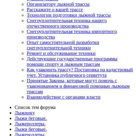
Организатору лыжной трассы
Расскажите о вашей трассе
Технологии подготовки лыжной трассы
Снегоуплотнительная техника нашего
отечественного производства
Снегоуплотнительная техника импортного
производства
Опыт самостоятельной разработки
снегоуплотнительной техники
Ремонт и обслуживание техники
Действующие государственные программы
помощи спорту и лыжным трассам
Как узаконить трассу? Постановка на кадастровый
учет. Установка публичного серветута
Принятые Законы, которые могут помочь с
узакониванием и финансовой помощью лыжным
трассам
Взаимодействие с органами власти
Список тем форума
Лыжнику
Лыжи беговые.
Лыжероллеры.
Лыжи беговые.
Лыжероллеры.