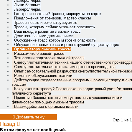
Лыжероллеры.
Лыжи беговые.
Лыжероллеры.
Где тренироваться? Трассы, маршруты на карте
Предложения от тренеров. Мастер классы
Трассы новые и реконструируемые
Трассы, которым сейчас угрожает опасность
Ваш вклад в развитие лыжных трасс
Делитесь вашими достижениями
Обсуждение трасс которым грозит опасность
Обсуждение новых трасс и реконструкций существующих
Организатору лыжной трассы
Расскажите о вашей трассе
Технологии подготовки лыжной трассы
Снегоуплотнительная техника нашего отечественного производс
Снегоуплотнительная техника импортного производства
Опыт самостоятельной разработки снегоуплотнительной техники
Ремонт и обслуживание техники
Действующие государственные программы помощи спорту и лы
трассам
Как узаконить трассу? Постановка на кадастровый учет. Установ
публичного серветута
Принятые Законы, которые могут помочь с узакониванием и
финансовой помощью лыжным трассам
Взаимодействие с органами власти
Добавить тему
Стр 1 из 1
Назад
В этом форуме нет сообщений.