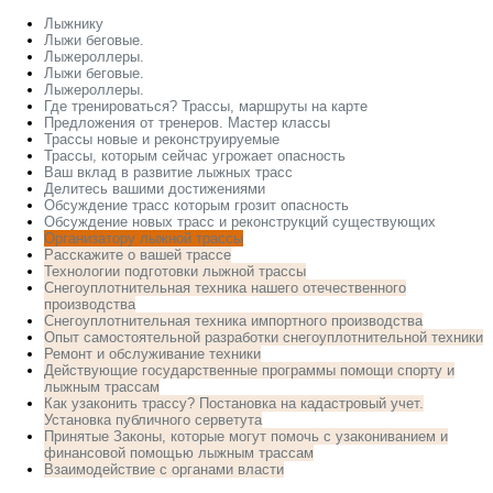
Лыжнику
Лыжи беговые.
Лыжероллеры.
Лыжи беговые.
Лыжероллеры.
Где тренироваться? Трассы, маршруты на карте
Предложения от тренеров. Мастер классы
Трассы новые и реконструируемые
Трассы, которым сейчас угрожает опасность
Ваш вклад в развитие лыжных трасс
Делитесь вашими достижениями
Обсуждение трасс которым грозит опасность
Обсуждение новых трасс и реконструкций существующих
Организатору лыжной трассы
Расскажите о вашей трассе
Технологии подготовки лыжной трассы
Снегоуплотнительная техника нашего отечественного
производства
Снегоуплотнительная техника импортного производства
Опыт самостоятельной разработки снегоуплотнительной техники
Ремонт и обслуживание техники
Действующие государственные программы помощи спорту и
лыжным трассам
Как узаконить трассу? Постановка на кадастровый учет.
Установка публичного серветута
Принятые Законы, которые могут помочь с узакониванием и
финансовой помощью лыжным трассам
Взаимодействие с органами власти