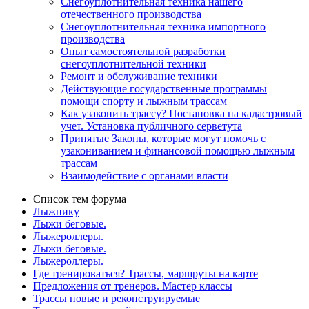
Снегоуплотнительная техника нашего
отечественного производства
Снегоуплотнительная техника импортного
производства
Опыт самостоятельной разработки
снегоуплотнительной техники
Ремонт и обслуживание техники
Действующие государственные программы
помощи спорту и лыжным трассам
Как узаконить трассу? Постановка на кадастровый
учет. Установка публичного серветута
Принятые Законы, которые могут помочь с
узакониванием и финансовой помощью лыжным
трассам
Взаимодействие с органами власти
Список тем форума
Лыжнику
Лыжи беговые.
Лыжероллеры.
Лыжи беговые.
Лыжероллеры.
Где тренироваться? Трассы, маршруты на карте
Предложения от тренеров. Мастер классы
Трассы новые и реконструируемые