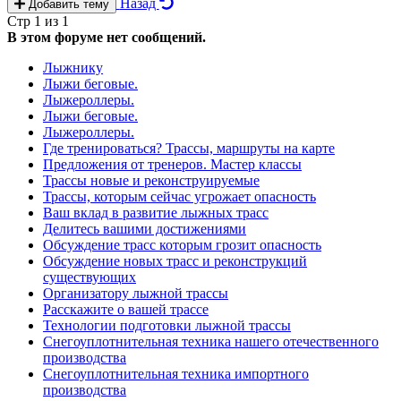
Назад
Добавить тему
Стр 1 из 1
В этом форуме нет сообщений.
Лыжнику
Лыжи беговые.
Лыжероллеры.
Лыжи беговые.
Лыжероллеры.
Где тренироваться? Трассы, маршруты на карте
Предложения от тренеров. Мастер классы
Трассы новые и реконструируемые
Трассы, которым сейчас угрожает опасность
Ваш вклад в развитие лыжных трасс
Делитесь вашими достижениями
Обсуждение трасс которым грозит опасность
Обсуждение новых трасс и реконструкций
существующих
Организатору лыжной трассы
Расскажите о вашей трассе
Технологии подготовки лыжной трассы
Снегоуплотнительная техника нашего отечественного
производства
Снегоуплотнительная техника импортного
производства