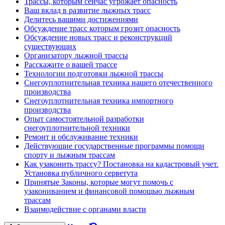
Трассы, которым сейчас угрожает опасность
Ваш вклад в развитие лыжных трасс
Делитесь вашими достижениями
Обсуждение трасс которым грозит опасность
Обсуждение новых трасс и реконструкций
существующих
Организатору лыжной трассы
Расскажите о вашей трассе
Технологии подготовки лыжной трассы
Снегоуплотнительная техника нашего отечественного
производства
Снегоуплотнительная техника импортного
производства
Опыт самостоятельной разработки
снегоуплотнительной техники
Ремонт и обслуживание техники
Действующие государственные программы помощи
спорту и лыжным трассам
Как узаконить трассу? Постановка на кадастровый учет.
Установка публичного серветута
Принятые Законы, которые могут помочь с
узакониванием и финансовой помощью лыжным
трассам
Взаимодействие с органами власти