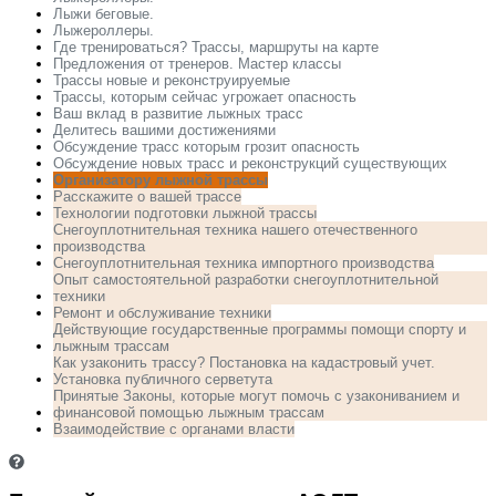
Лыжи беговые.
Лыжероллеры.
Где тренироваться? Трассы, маршруты на карте
Предложения от тренеров. Мастер классы
Трассы новые и реконструируемые
Трассы, которым сейчас угрожает опасность
Ваш вклад в развитие лыжных трасс
Делитесь вашими достижениями
Обсуждение трасс которым грозит опасность
Обсуждение новых трасс и реконструкций существующих
Организатору лыжной трассы
Расскажите о вашей трассе
Технологии подготовки лыжной трассы
Снегоуплотнительная техника нашего отечественного
производства
Снегоуплотнительная техника импортного производства
Опыт самостоятельной разработки снегоуплотнительной
техники
Ремонт и обслуживание техники
Действующие государственные программы помощи спорту и
лыжным трассам
Как узаконить трассу? Постановка на кадастровый учет.
Установка публичного серветута
Принятые Законы, которые могут помочь с узакониванием и
финансовой помощью лыжным трассам
Взаимодействие с органами власти