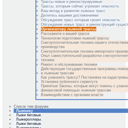
Трассы новые и реконструируемые
Трассы, которым сейчас угрожает опасность
Ваш вклад в развитие лыжных трасс
Делитесь вашими достижениями
Обсуждение трасс которым грозит опасность
Обсуждение новых трасс и реконструкций суще
Организатору лыжной трассы
Расскажите о вашей трассе
Технологии подготовки лыжной трассы
Снегоуплотнительная техника нашего отечествен
производства
Снегоуплотнительная техника импортного произв
Опыт самостоятельной разработки снегоуплотни
техники
Ремонт и обслуживание техники
Действующие государственные программы помо
и лыжным трассам
Как узаконить трассу? Постановка на кадастровы
Установка публичного серветута
Принятые Законы, которые могут помочь с узако
финансовой помощью лыжным трассам
Взаимодействие с органами власти
Список тем форума
Лыжнику
Лыжи беговые.
Лыжероллеры.
Лыжи беговые.
Лыжероллеры.