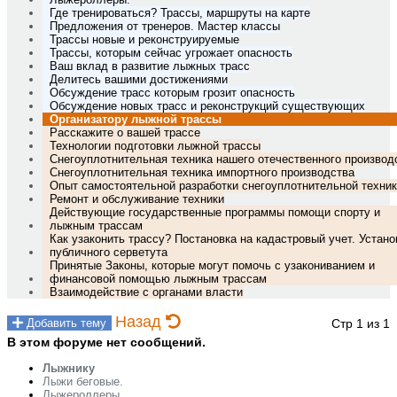
Где тренироваться? Трассы, маршруты на карте
Предложения от тренеров. Мастер классы
Трассы новые и реконструируемые
Трассы, которым сейчас угрожает опасность
Ваш вклад в развитие лыжных трасс
Делитесь вашими достижениями
Обсуждение трасс которым грозит опасность
Обсуждение новых трасс и реконструкций существующих
Организатору лыжной трассы
Расскажите о вашей трассе
Технологии подготовки лыжной трассы
Снегоуплотнительная техника нашего отечественного производ
Снегоуплотнительная техника импортного производства
Опыт самостоятельной разработки снегоуплотнительной техни
Ремонт и обслуживание техники
Действующие государственные программы помощи спорту и
лыжным трассам
Как узаконить трассу? Постановка на кадастровый учет. Устано
публичного серветута
Принятые Законы, которые могут помочь с узакониванием и
финансовой помощью лыжным трассам
Взаимодействие с органами власти
Назад
Стр 1 из 1
Добавить тему
В этом форуме нет сообщений.
Лыжнику
Лыжи беговые.
Лыжероллеры.