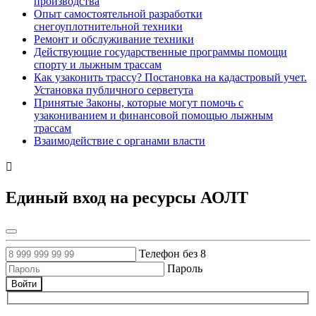
производства
Опыт самостоятельной разработки
снегоуплотнительной техники
Ремонт и обслуживание техники
Действующие государственные программы помощи
спорту и лыжным трассам
Как узаконить трассу? Постановка на кадастровый учет.
Установка публичного серветута
Принятые Законы, которые могут помочь с
узакониванием и финансовой помощью лыжным
трассам
Взаимодействие с органами власти
Единый вход на ресурсы АОЛТ
Телефон без 8
Пароль
Войти