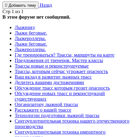
Назад
Добавить тему
Стр 1 из 1
В этом форуме нет сообщений.
Лыжнику
Лыжи беговые.
Лыжероллеры.
Лыжи беговые.
Лыжероллеры.
Где тренироваться? Трассы, маршруты на карте
Предложения от тренеров. Мастер классы
Трассы новые и реконструируемые
Трассы, которым сейчас угрожает опасность
Ваш вклад в развитие лыжных трасс
Делитесь вашими достижениями
Обсуждение трасс которым грозит опасность
Обсуждение новых трасс и реконструкций
существующих
Организатору лыжной трассы
Расскажите о вашей трассе
Технологии подготовки лыжной трассы
Снегоуплотнительная техника нашего отечественного
производства
Снегоуплотнительная техника импортного