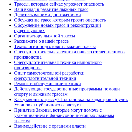
Трассы, которым сейчас угрожает опасность
Ваш вклад в развитие лыжных трасс
Делитесь вашими достижениями
Обсуждение трасс которым грозит опасность
Обсуждение новых трасс и реконструкций
существующих
Организатору лыжной трассы
Расскажите о вашей трассе
Технологии подготовки лыжной трассы
Снегоуплотнительная техника нашего отечественного
производства
Снегоуплотнительная техника импортного
производства
Опыт самостоятельной разработки
снегоуплотнительной техники
Ремонт и обслуживание техники
Действующие государственные программы помощи
спорту и лыжным трассам
Как узаконить трассу? Постановка на кадастровый учет.
Установка публичного серветута
Принятые Законы, которые могут помочь с
узакониванием и финансовой помощью лыжным
трассам
Взаимодействие с органами власти