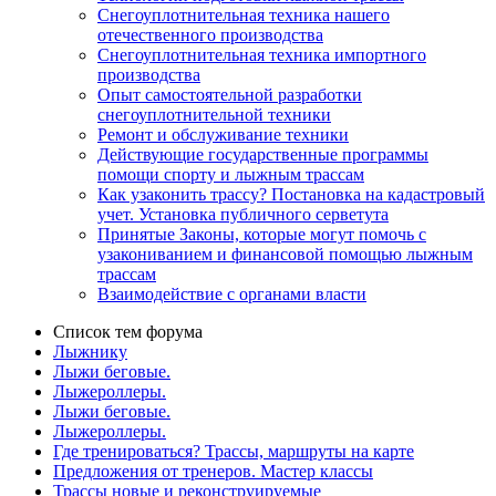
Снегоуплотнительная техника нашего
отечественного производства
Снегоуплотнительная техника импортного
производства
Опыт самостоятельной разработки
снегоуплотнительной техники
Ремонт и обслуживание техники
Действующие государственные программы
помощи спорту и лыжным трассам
Как узаконить трассу? Постановка на кадастровый
учет. Установка публичного серветута
Принятые Законы, которые могут помочь с
узакониванием и финансовой помощью лыжным
трассам
Взаимодействие с органами власти
Список тем форума
Лыжнику
Лыжи беговые.
Лыжероллеры.
Лыжи беговые.
Лыжероллеры.
Где тренироваться? Трассы, маршруты на карте
Предложения от тренеров. Мастер классы
Трассы новые и реконструируемые