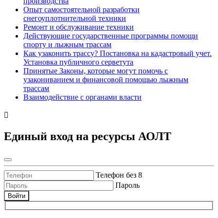
производства
Опыт самостоятельной разработки
снегоуплотнительной техники
Ремонт и обслуживание техники
Действующие государственные программы помощи
спорту и лыжным трассам
Как узаконить трассу? Постановка на кадастровый учет.
Установка публичного серветута
Принятые Законы, которые могут помочь с
узакониванием и финансовой помощью лыжным
трассам
Взаимодействие с органами власти
Единый вход на ресурсы АОЛТ
Телефон без 8
Пароль
Войти