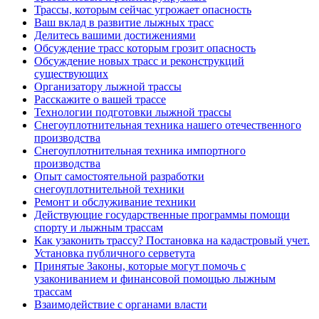
Трассы, которым сейчас угрожает опасность
Ваш вклад в развитие лыжных трасс
Делитесь вашими достижениями
Обсуждение трасс которым грозит опасность
Обсуждение новых трасс и реконструкций
существующих
Организатору лыжной трассы
Расскажите о вашей трассе
Технологии подготовки лыжной трассы
Снегоуплотнительная техника нашего отечественного
производства
Снегоуплотнительная техника импортного
производства
Опыт самостоятельной разработки
снегоуплотнительной техники
Ремонт и обслуживание техники
Действующие государственные программы помощи
спорту и лыжным трассам
Как узаконить трассу? Постановка на кадастровый учет.
Установка публичного серветута
Принятые Законы, которые могут помочь с
узакониванием и финансовой помощью лыжным
трассам
Взаимодействие с органами власти