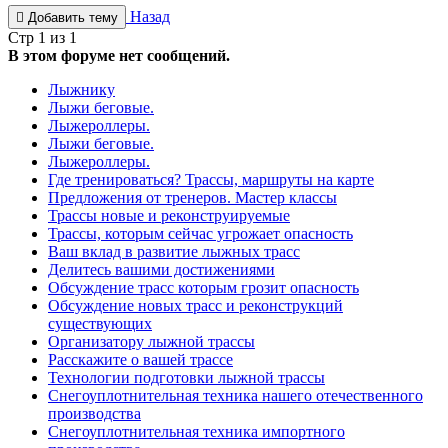
Назад
Добавить тему
Стр 1 из 1
В этом форуме нет сообщений.
Лыжнику
Лыжи беговые.
Лыжероллеры.
Лыжи беговые.
Лыжероллеры.
Где тренироваться? Трассы, маршруты на карте
Предложения от тренеров. Мастер классы
Трассы новые и реконструируемые
Трассы, которым сейчас угрожает опасность
Ваш вклад в развитие лыжных трасс
Делитесь вашими достижениями
Обсуждение трасс которым грозит опасность
Обсуждение новых трасс и реконструкций
существующих
Организатору лыжной трассы
Расскажите о вашей трассе
Технологии подготовки лыжной трассы
Снегоуплотнительная техника нашего отечественного
производства
Снегоуплотнительная техника импортного