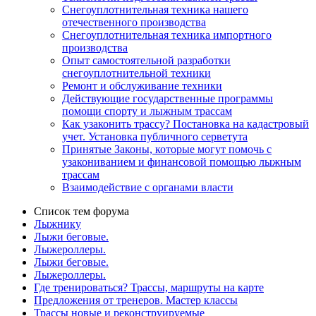
Снегоуплотнительная техника нашего
отечественного производства
Снегоуплотнительная техника импортного
производства
Опыт самостоятельной разработки
снегоуплотнительной техники
Ремонт и обслуживание техники
Действующие государственные программы
помощи спорту и лыжным трассам
Как узаконить трассу? Постановка на кадастровый
учет. Установка публичного серветута
Принятые Законы, которые могут помочь с
узакониванием и финансовой помощью лыжным
трассам
Взаимодействие с органами власти
Список тем форума
Лыжнику
Лыжи беговые.
Лыжероллеры.
Лыжи беговые.
Лыжероллеры.
Где тренироваться? Трассы, маршруты на карте
Предложения от тренеров. Мастер классы
Трассы новые и реконструируемые