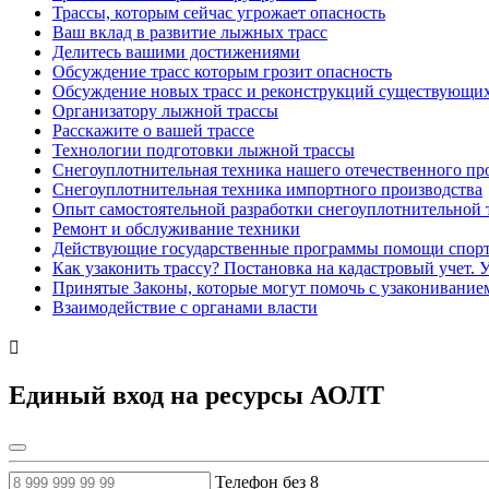
Трассы, которым сейчас угрожает опасность
Ваш вклад в развитие лыжных трасс
Делитесь вашими достижениями
Обсуждение трасс которым грозит опасность
Обсуждение новых трасс и реконструкций существующи
Организатору лыжной трассы
Расскажите о вашей трассе
Технологии подготовки лыжной трассы
Снегоуплотнительная техника нашего отечественного пр
Снегоуплотнительная техника импортного производства
Опыт самостоятельной разработки снегоуплотнительной
Ремонт и обслуживание техники
Действующие государственные программы помощи спорт
Как узаконить трассу? Постановка на кадастровый учет. 
Принятые Законы, которые могут помочь с узаконивани
Взаимодействие с органами власти
Единый вход на ресурсы АОЛТ
Телефон без 8