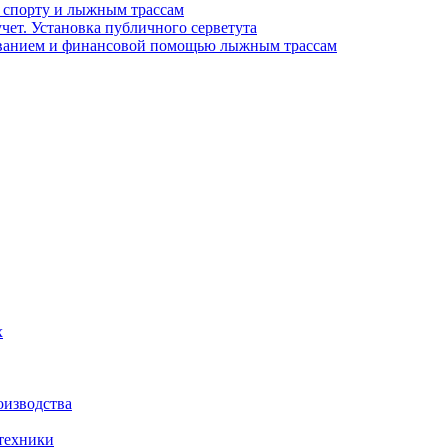
спорту и лыжным трассам
чет. Установка публичного серветута
ниванием и финансовой помощью лыжным трассам
х
оизводства
 техники