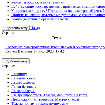
Ремонт и обслуживание техники
Действующие государственные программы помощи спорт
Как узаконить трассу? Постановка на кадастровый учет. 
Принятые Законы, которые могут помочь с узаконивани
Взаимодействие с органами власти
Назад
Добавить тему
Стр 1 из 1
Темы
Состояние лыжероллерных трасс, парков и обычных автодор
6
Сергей Васильев
17 июл 2025, 17:42
Добавить тему
Стр 1 из 1
Лыжнику
Лыжи беговые.
Лыжероллеры.
Лыжи беговые.
Лыжероллеры.
Где тренироваться? Трассы, маршруты на карте
Предложения от тренеров. Мастер классы
Трассы новые и реконструируемые