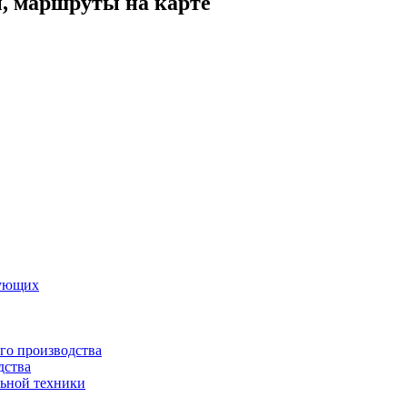
ы, маршруты на карте
вующих
го производства
дства
льной техники