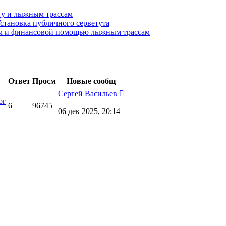
у и лыжным трассам
Установка публичного серветута
ем и финансовой помощью лыжным трассам
Ответ
Просм
Новые сообщ
Сергей Васильев
ог
6
96745
06 дек 2025, 20:14