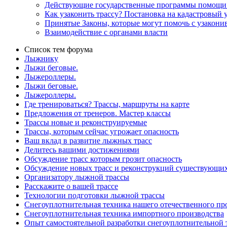
Действующие государственные программы помощи 
Как узаконить трассу? Постановка на кадастровый у
Принятые Законы, которые могут помочь с узако
Взаимодействие с органами власти
Список тем форума
Лыжнику
Лыжи беговые.
Лыжероллеры.
Лыжи беговые.
Лыжероллеры.
Где тренироваться? Трассы, маршруты на карте
Предложения от тренеров. Мастер классы
Трассы новые и реконструируемые
Трассы, которым сейчас угрожает опасность
Ваш вклад в развитие лыжных трасс
Делитесь вашими достижениями
Обсуждение трасс которым грозит опасность
Обсуждение новых трасс и реконструкций существующи
Организатору лыжной трассы
Расскажите о вашей трассе
Технологии подготовки лыжной трассы
Снегоуплотнительная техника нашего отечественного пр
Снегоуплотнительная техника импортного производства
Опыт самостоятельной разработки снегоуплотнительной