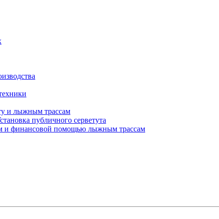
х
оизводства
 техники
у и лыжным трассам
Установка публичного серветута
ем и финансовой помощью лыжным трассам