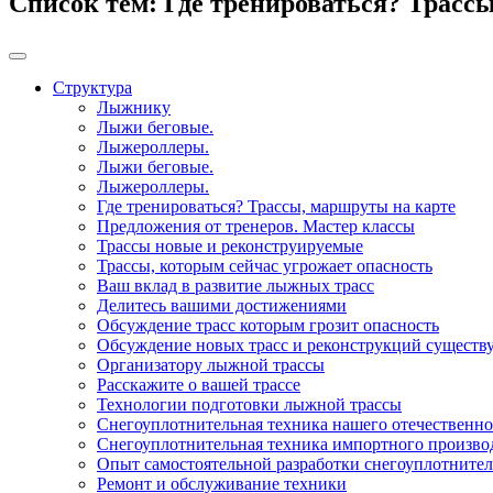
Список тем:
Где тренироваться? Трасс
Структура
Лыжнику
Лыжи беговые.
Лыжероллеры.
Лыжи беговые.
Лыжероллеры.
Где тренироваться? Трассы, маршруты на карте
Предложения от тренеров. Мастер классы
Трассы новые и реконструируемые
Трассы, которым сейчас угрожает опасность
Ваш вклад в развитие лыжных трасс
Делитесь вашими достижениями
Обсуждение трасс которым грозит опасность
Обсуждение новых трасс и реконструкций сущест
Организатору лыжной трассы
Расскажите о вашей трассе
Технологии подготовки лыжной трассы
Снегоуплотнительная техника нашего отечественно
Снегоуплотнительная техника импортного произво
Опыт самостоятельной разработки снегоуплотните
Ремонт и обслуживание техники