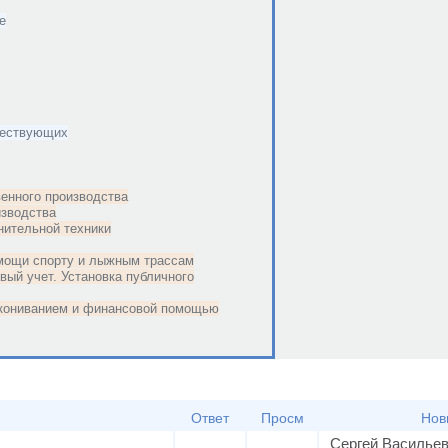
е
ществующих
венного производства
изводства
нительной техники
мощи спорту и лыжным трассам
вый учет. Установка публичного
акониванием и финансовой помощью
Ответ
Просм
Нов
Сергей Василье