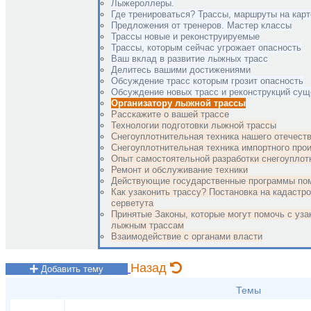
Лыжероллеры.
Где тренироваться? Трассы, маршруты на карт
Предложения от тренеров. Мастер классы
Трассы новые и реконструируемые
Трассы, которым сейчас угрожает опасность
Ваш вклад в развитие лыжных трасс
Делитесь вашими достижениями
Обсуждение трасс которым грозит опасность
Обсуждение новых трасс и реконструкций су
Организатору лыжной трассы
Расскажите о вашей трассе
Технологии подготовки лыжной трассы
Снегоуплотнительная техника нашего отечест
Снегоуплотнительная техника импортного про
Опыт самостоятельной разработки снегоуплот
Ремонт и обслуживание техники
Действующие государственные программы по
Как узаконить трассу? Постановка на кадастро
серветута
Принятые Законы, которые могут помочь с уз
лыжным трассам
Взаимодействие с органами власти
Назад
Добавить тему
Темы