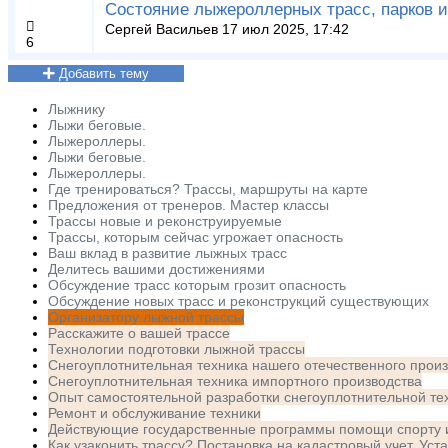
Состояние лыжероллерных трасс, парков и
Сергей Васильев
17 июл 2025, 17:42
6
Добавить тему
Лыжнику
Лыжи беговые.
Лыжероллеры.
Лыжи беговые.
Лыжероллеры.
Где тренироваться? Трассы, маршруты на карте
Предложения от тренеров. Мастер классы
Трассы новые и реконструируемые
Трассы, которым сейчас угрожает опасность
Ваш вклад в развитие лыжных трасс
Делитесь вашими достижениями
Обсуждение трасс которым грозит опасность
Обсуждение новых трасс и реконструкций существующих
Организатору лыжной трассы
Расскажите о вашей трассе
Технологии подготовки лыжной трассы
Снегоуплотнительная техника нашего отечественного прои
Снегоуплотнительная техника импортного производства
Опыт самостоятельной разработки снегоуплотнительной те
Ремонт и обслуживание техники
Действующие государственные программы помощи спорту 
Как узаконить трассу? Постановка на кадастровый учет. Уст