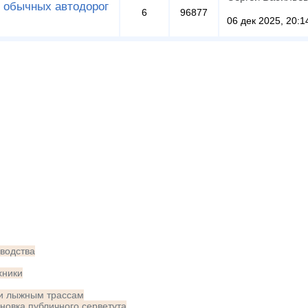
 обычных автодорог
6
96877
06 дек 2025, 20:1
зводства
хники
и лыжным трассам
ановка публичного серветута