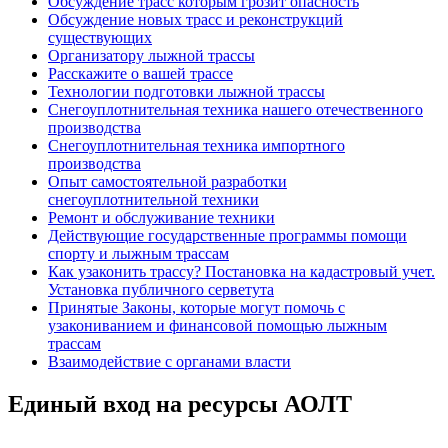
Обсуждение трасс которым грозит опасность
Обсуждение новых трасс и реконструкций
существующих
Организатору лыжной трассы
Расскажите о вашей трассе
Технологии подготовки лыжной трассы
Снегоуплотнительная техника нашего отечественного
производства
Снегоуплотнительная техника импортного
производства
Опыт самостоятельной разработки
снегоуплотнительной техники
Ремонт и обслуживание техники
Действующие государственные программы помощи
спорту и лыжным трассам
Как узаконить трассу? Постановка на кадастровый учет.
Установка публичного серветута
Принятые Законы, которые могут помочь с
узакониванием и финансовой помощью лыжным
трассам
Взаимодействие с органами власти
Единый вход на ресурсы АОЛТ