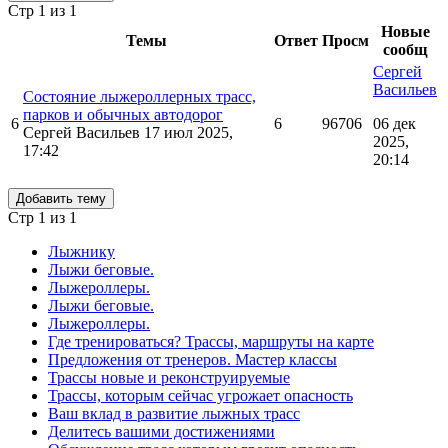
Стр 1 из 1
Новые
Темы
Ответ
Просм
сообщ
Сергей
Васильев
Состояние лыжероллерных трасс,
парков и обычных автодорог
6
6
96706
06 дек
Сергей Васильев
17 июл 2025,
2025,
17:42
20:14
Добавить тему
Стр 1 из 1
Лыжнику
Лыжи беговые.
Лыжероллеры.
Лыжи беговые.
Лыжероллеры.
Где тренироваться? Трассы, маршруты на карте
Предложения от тренеров. Мастер классы
Трассы новые и реконструируемые
Трассы, которым сейчас угрожает опасность
Ваш вклад в развитие лыжных трасс
Делитесь вашими достижениями