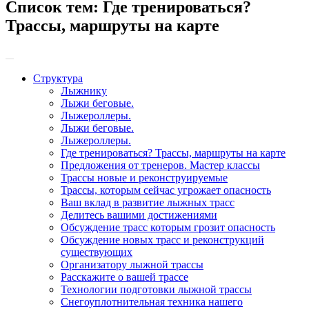
Список тем:
Где тренироваться?
Трассы, маршруты на карте
Структура
Лыжнику
Лыжи беговые.
Лыжероллеры.
Лыжи беговые.
Лыжероллеры.
Где тренироваться? Трассы, маршруты на карте
Предложения от тренеров. Мастер классы
Трассы новые и реконструируемые
Трассы, которым сейчас угрожает опасность
Ваш вклад в развитие лыжных трасс
Делитесь вашими достижениями
Обсуждение трасс которым грозит опасность
Обсуждение новых трасс и реконструкций
существующих
Организатору лыжной трассы
Расскажите о вашей трассе
Технологии подготовки лыжной трассы
Снегоуплотнительная техника нашего