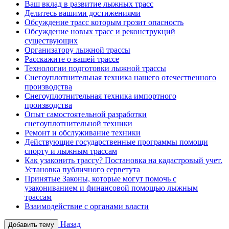
Ваш вклад в развитие лыжных трасс
Делитесь вашими достижениями
Обсуждение трасс которым грозит опасность
Обсуждение новых трасс и реконструкций
существующих
Организатору лыжной трассы
Расскажите о вашей трассе
Технологии подготовки лыжной трассы
Снегоуплотнительная техника нашего отечественного
производства
Снегоуплотнительная техника импортного
производства
Опыт самостоятельной разработки
снегоуплотнительной техники
Ремонт и обслуживание техники
Действующие государственные программы помощи
спорту и лыжным трассам
Как узаконить трассу? Постановка на кадастровый учет.
Установка публичного серветута
Принятые Законы, которые могут помочь с
узакониванием и финансовой помощью лыжным
трассам
Взаимодействие с органами власти
Назад
Добавить тему