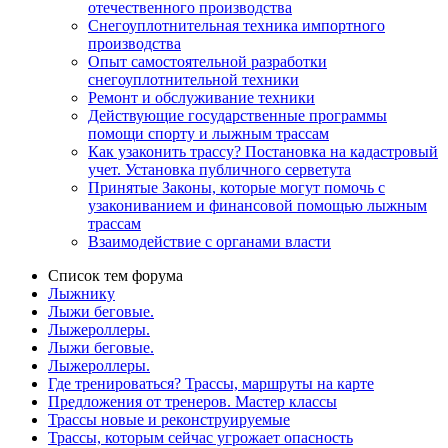
отечественного производства
Снегоуплотнительная техника импортного
производства
Опыт самостоятельной разработки
снегоуплотнительной техники
Ремонт и обслуживание техники
Действующие государственные программы
помощи спорту и лыжным трассам
Как узаконить трассу? Постановка на кадастровый
учет. Установка публичного серветута
Принятые Законы, которые могут помочь с
узакониванием и финансовой помощью лыжным
трассам
Взаимодействие с органами власти
Список тем форума
Лыжнику
Лыжи беговые.
Лыжероллеры.
Лыжи беговые.
Лыжероллеры.
Где тренироваться? Трассы, маршруты на карте
Предложения от тренеров. Мастер классы
Трассы новые и реконструируемые
Трассы, которым сейчас угрожает опасность