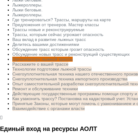
Лыжероллеры.
Лыжи беговые.
Лыжероллеры.
Где тренироваться? Трассы, маршруты на карте
Предложения от тренеров. Мастер классы
Трассы новые и реконструируемые
Трассы, которым сейчас угрожает опасность
Ваш вклад в развитие лыжных трасс
Делитесь вашими достижениями
Обсуждение трасс которым грозит опасность
Обсуждение новых трасс и реконструкций существующих
Организатору лыжной трассы
Расскажите о вашей трассе
Технологии подготовки лыжной трассы
Снегоуплотнительная техника нашего отечественного произв
Снегоуплотнительная техника импортного производства
Опыт самостоятельной разработки снегоуплотнительной тех
Ремонт и обслуживание техники
Действующие государственные программы помощи спорту и
Как узаконить трассу? Постановка на кадастровый учет. Уста
Принятые Законы, которые могут помочь с узакониванием 
Взаимодействие с органами власти
Единый вход на ресурсы АОЛТ