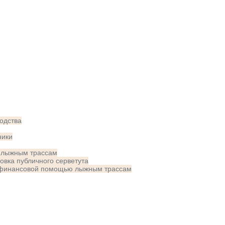
одства
ники
 лыжным трассам
новка публичного серветута
и финансовой помощью лыжным трассам