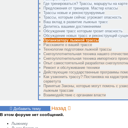
Где тренироваться? Трассы, маршруты на карте
Предложения от тренеров. Мастер классы
Трассы новые и реконструируемые
Трассы, которым сейчас угрожает опасность
Ваш вклад в развитие лыжных трасс
Делитесь вашими достижениями
Обсуждение трасс которым грозит опасность
Обсуждение новых трасс и реконструкций сущ
Организатору лыжной трассы
Расскажите о вашей трассе
Технологии подготовки лыжной трассы
Снегоуплотнительная техника нашего отечестве
Снегоуплотнительная техника импортного прои
Опыт самостоятельной разработки снегоуплотн
Ремонт и обслуживание техники
Действующие государственные программы пом
Как узаконить трассу? Постановка на кадастров
серветута
Принятые Законы, которые могут помочь с уза
лыжным трассам
Взаимодействие с органами власти
Назад
Добавить тему
В этом форуме нет сообщений.
Лыжнику
Лыжи беговые.