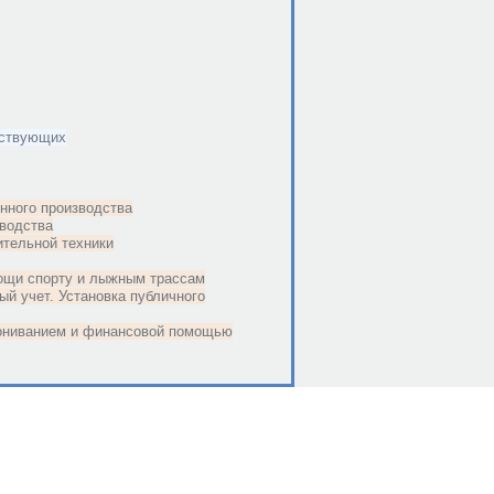
ествующих
нного производства
зводства
ительной техники
ощи спорту и лыжным трассам
ый учет. Установка публичного
кониванием и финансовой помощью