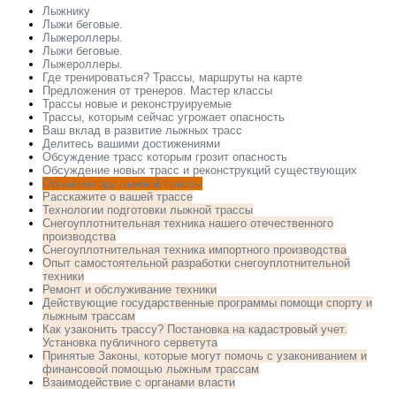
Лыжнику
Лыжи беговые.
Лыжероллеры.
Лыжи беговые.
Лыжероллеры.
Где тренироваться? Трассы, маршруты на карте
Предложения от тренеров. Мастер классы
Трассы новые и реконструируемые
Трассы, которым сейчас угрожает опасность
Ваш вклад в развитие лыжных трасс
Делитесь вашими достижениями
Обсуждение трасс которым грозит опасность
Обсуждение новых трасс и реконструкций существующих
Организатору лыжной трассы
Расскажите о вашей трассе
Технологии подготовки лыжной трассы
Снегоуплотнительная техника нашего отечественного
производства
Снегоуплотнительная техника импортного производства
Опыт самостоятельной разработки снегоуплотнительной
техники
Ремонт и обслуживание техники
Действующие государственные программы помощи спорту и
лыжным трассам
Как узаконить трассу? Постановка на кадастровый учет.
Установка публичного серветута
Принятые Законы, которые могут помочь с узакониванием и
финансовой помощью лыжным трассам
Взаимодействие с органами власти