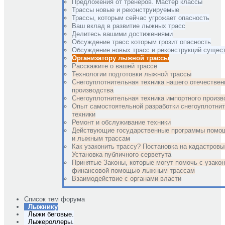
Предложения от тренеров. Мастер классы
Трассы новые и реконструируемые
Трассы, которым сейчас угрожает опасность
Ваш вклад в развитие лыжных трасс
Делитесь вашими достижениями
Обсуждение трасс которым грозит опасность
Обсуждение новых трасс и реконструкций суще
Организатору лыжной трассы
Расскажите о вашей трассе
Технологии подготовки лыжной трассы
Снегоуплотнительная техника нашего отечествен
производства
Снегоуплотнительная техника импортного произв
Опыт самостоятельной разработки снегоуплотни
техники
Ремонт и обслуживание техники
Действующие государственные программы помо
и лыжным трассам
Как узаконить трассу? Постановка на кадастровы
Установка публичного серветута
Принятые Законы, которые могут помочь с узако
финансовой помощью лыжным трассам
Взаимодействие с органами власти
Список тем форума
Лыжнику
Лыжи беговые.
Лыжероллеры.