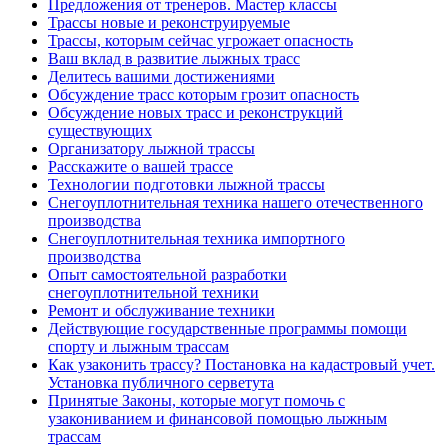
Предложения от тренеров. Мастер классы
Трассы новые и реконструируемые
Трассы, которым сейчас угрожает опасность
Ваш вклад в развитие лыжных трасс
Делитесь вашими достижениями
Обсуждение трасс которым грозит опасность
Обсуждение новых трасс и реконструкций
существующих
Организатору лыжной трассы
Расскажите о вашей трассе
Технологии подготовки лыжной трассы
Снегоуплотнительная техника нашего отечественного
производства
Снегоуплотнительная техника импортного
производства
Опыт самостоятельной разработки
снегоуплотнительной техники
Ремонт и обслуживание техники
Действующие государственные программы помощи
спорту и лыжным трассам
Как узаконить трассу? Постановка на кадастровый учет.
Установка публичного серветута
Принятые Законы, которые могут помочь с
узакониванием и финансовой помощью лыжным
трассам