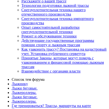
Расскажите о вашей трассе
Технологии подготовки лыжной трассы
Снегоуплотнительная техника нашего
отечественного производства
Снегоуплотнительная техника импортного
производства
Опыт самостоятельной разработки
снегоуплотнительной техники
Ремонт и обслуживание техники
Действующие государственные программы
помощи спорту и лыжным трассам
Как узаконить трассу? Постановка на кадастровый
учет. Установка публичного серветута
Принятые Законы, которые могут помочь с
узакониванием и финансовой помощью лыжным
трассам
Взаимодействие с органами власти
Список тем форума
Лыжнику
Лыжи беговые.
Лыжероллеры.
Лыжи беговые.
Лыжероллеры.
Где тренироваться? Трассы, маршруты на карте