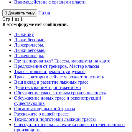
Взаимодействие с органами власти
Назад
Добавить тему
Стр 1 из 1
В этом форуме нет сообщений.
Лыжнику
Лыжи беговые.
Лыжероллеры.
Лыжи беговые.
Лыжероллеры.
Где тренироваться? Трассы, маршруты на карте
Предложения от тренеров. Мастер классы
Трассы новые и реконструируемые
Трассы, которым сейчас угрожает опасность
Ваш вклад в развитие лыжных трасс
Делитесь вашими достижениями
Обсуждение трасс которым грозит опасность
Обсуждение новых трасс и реконструкций
существующих
Организатору лыжной трассы
Расскажите о вашей трассе
Технологии подготовки лыжной трассы
Снегоуплотнительная техника нашего отечественного
производства