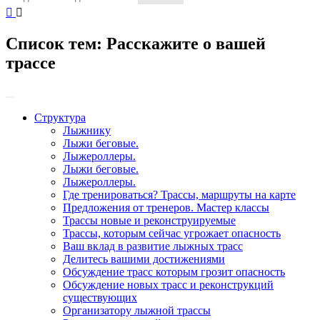
Список тем:
Расскажите о вашей
трассе
Структура
Лыжнику
Лыжи беговые.
Лыжероллеры.
Лыжи беговые.
Лыжероллеры.
Где тренироваться? Трассы, маршруты на карте
Предложения от тренеров. Мастер классы
Трассы новые и реконструируемые
Трассы, которым сейчас угрожает опасность
Ваш вклад в развитие лыжных трасс
Делитесь вашими достижениями
Обсуждение трасс которым грозит опасность
Обсуждение новых трасс и реконструкций
существующих
Организатору лыжной трассы