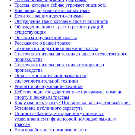
Трассы, которым сейчас угрожает опасность
Ваш вклад в развитие лыжных трасс
Делитесь вашими достижениями
Обсуждение трасс которым грозит опасность
Обсуждение новых трасс и реконструкций
существующих
Организатору лыжной трассы
Расскажите о вашей трассе
Технологии подготовки лыжной трассы
Снегоуплотнительная техника нашего отечественного
производства
Снегоуплотнительная техника импортного
производства
Опыт самостоятельной разработки
снегоуплотнительной техники
Ремонт и обслуживание техники
Действующие государственные программы помощи
спорту и лыжным трассам
Как узаконить трассу? Постановка на кадастровый учет.
Установка публичного серветута
Принятые Законы, которые могут помочь с
узакониванием и финансовой помощью лыжным
трассам
Взаимодействие с органами власти