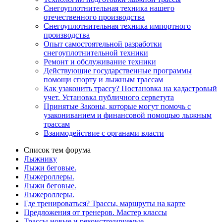
Снегоуплотнительная техника нашего
отечественного производства
Снегоуплотнительная техника импортного
производства
Опыт самостоятельной разработки
снегоуплотнительной техники
Ремонт и обслуживание техники
Действующие государственные программы
помощи спорту и лыжным трассам
Как узаконить трассу? Постановка на кадастровый
учет. Установка публичного серветута
Принятые Законы, которые могут помочь с
узакониванием и финансовой помощью лыжным
трассам
Взаимодействие с органами власти
Список тем форума
Лыжнику
Лыжи беговые.
Лыжероллеры.
Лыжи беговые.
Лыжероллеры.
Где тренироваться? Трассы, маршруты на карте
Предложения от тренеров. Мастер классы
Трассы новые и реконструируемые