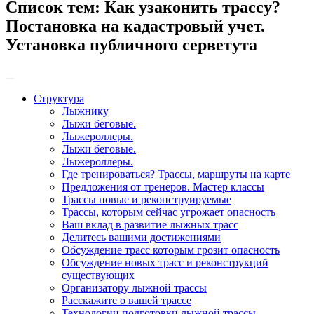
Список тем:
Как узаконить трассу?
Постановка на кадастровый учет.
Установка публичного серветута
Структура
Лыжнику
Лыжи беговые.
Лыжероллеры.
Лыжи беговые.
Лыжероллеры.
Где тренироваться? Трассы, маршруты на карте
Предложения от тренеров. Мастер классы
Трассы новые и реконструируемые
Трассы, которым сейчас угрожает опасность
Ваш вклад в развитие лыжных трасс
Делитесь вашими достижениями
Обсуждение трасс которым грозит опасность
Обсуждение новых трасс и реконструкций
существующих
Организатору лыжной трассы
Расскажите о вашей трассе
Технологии подготовки лыжной трассы