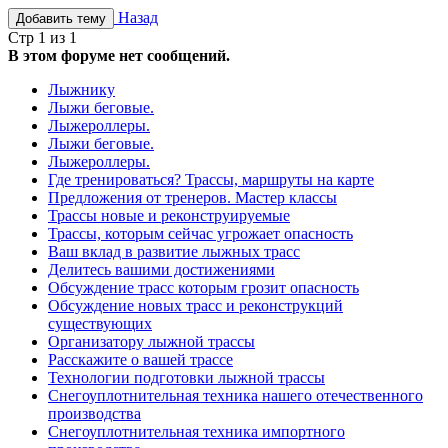
Назад
Добавить тему
Стр 1 из 1
В этом форуме нет сообщений.
Лыжнику
Лыжи беговые.
Лыжероллеры.
Лыжи беговые.
Лыжероллеры.
Где тренироваться? Трассы, маршруты на карте
Предложения от тренеров. Мастер классы
Трассы новые и реконструируемые
Трассы, которым сейчас угрожает опасность
Ваш вклад в развитие лыжных трасс
Делитесь вашими достижениями
Обсуждение трасс которым грозит опасность
Обсуждение новых трасс и реконструкций
существующих
Организатору лыжной трассы
Расскажите о вашей трассе
Технологии подготовки лыжной трассы
Снегоуплотнительная техника нашего отечественного
производства
Снегоуплотнительная техника импортного