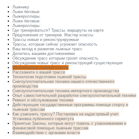
Лыжнику
Лыжи беговые.
Лыжероллеры.
Лыжи беговые.
Лыжероллеры.
Где тренироваться? Трассы, маршруты на карте
Предложения от тренеров. Мастер классы
Трассы новые и реконструируемые
Трассы, которым сейчас угрожает опасность
Ваш вклад в развитие лыжных трасс
Делитесь вашими достижениями
Обсуждение трасс которым грозит опасность
Обсуждение новых трасс и реконструкций существующих
Организатору лыжной трассы
Расскажите о вашей трассе
Технологии подготовки лыжной трассы
Снегоуплотнительная техника нашего отечественного
производства
Снегоуплотнительная техника импортного производства
Опыт самостоятельной разработки снегоуплотнительной техники
Ремонт и обслуживание техники
Действующие государственные программы помощи спорту и
лыжным трассам
Как узаконить трассу? Постановка на кадастровый учет.
Установка публичного серветута
Принятые Законы, которые могут помочь с узакониванием и
финансовой помощью лыжным трассам
Взаимодействие с органами власти