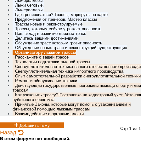
Лыжероллеры.
Лыжи беговые.
Лыжероллеры.
Где тренироваться? Трассы, маршруты на карте
Предложения от тренеров. Мастер классы
Трассы новые и реконструируемые
Трассы, которым сейчас угрожает опасность
Ваш вклад в развитие лыжных трасс
Делитесь вашими достижениями
Обсуждение трасс которым грозит опасность
Обсуждение новых трасс и реконструкций существующих
Организатору лыжной трассы
Расскажите о вашей трассе
Технологии подготовки лыжной трассы
Снегоуплотнительная техника нашего отечественного производс
Снегоуплотнительная техника импортного производства
Опыт самостоятельной разработки снегоуплотнительной техники
Ремонт и обслуживание техники
Действующие государственные программы помощи спорту и лы
трассам
Как узаконить трассу? Постановка на кадастровый учет. Установ
публичного серветута
Принятые Законы, которые могут помочь с узакониванием и
финансовой помощью лыжным трассам
Взаимодействие с органами власти
Добавить тему
Стр 1 из 1
Назад
В этом форуме нет сообщений.