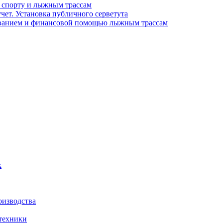
спорту и лыжным трассам
чет. Установка публичного серветута
ниванием и финансовой помощью лыжным трассам
х
оизводства
 техники