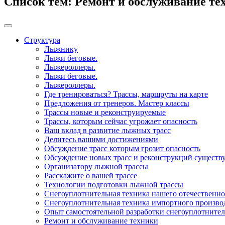
Список тем:
Ремонт и обслуживание те
Структура
Лыжнику
Лыжи беговые.
Лыжероллеры.
Лыжи беговые.
Лыжероллеры.
Где тренироваться? Трассы, маршруты на карте
Предложения от тренеров. Мастер классы
Трассы новые и реконструируемые
Трассы, которым сейчас угрожает опасность
Ваш вклад в развитие лыжных трасс
Делитесь вашими достижениями
Обсуждение трасс которым грозит опасность
Обсуждение новых трасс и реконструкций сущест
Организатору лыжной трассы
Расскажите о вашей трассе
Технологии подготовки лыжной трассы
Снегоуплотнительная техника нашего отечественно
Снегоуплотнительная техника импортного произво
Опыт самостоятельной разработки снегоуплотните
Ремонт и обслуживание техники