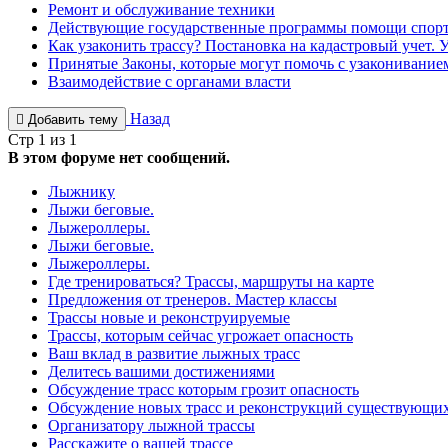
Ремонт и обслуживание техники
Действующие государственные программы помощи спорт
Как узаконить трассу? Постановка на кадастровый учет. 
Принятые Законы, которые могут помочь с узаконивани
Взаимодействие с органами власти
Назад
Добавить тему
Стр 1 из 1
В этом форуме нет сообщений.
Лыжнику
Лыжи беговые.
Лыжероллеры.
Лыжи беговые.
Лыжероллеры.
Где тренироваться? Трассы, маршруты на карте
Предложения от тренеров. Мастер классы
Трассы новые и реконструируемые
Трассы, которым сейчас угрожает опасность
Ваш вклад в развитие лыжных трасс
Делитесь вашими достижениями
Обсуждение трасс которым грозит опасность
Обсуждение новых трасс и реконструкций существующи
Организатору лыжной трассы
Расскажите о вашей трассе