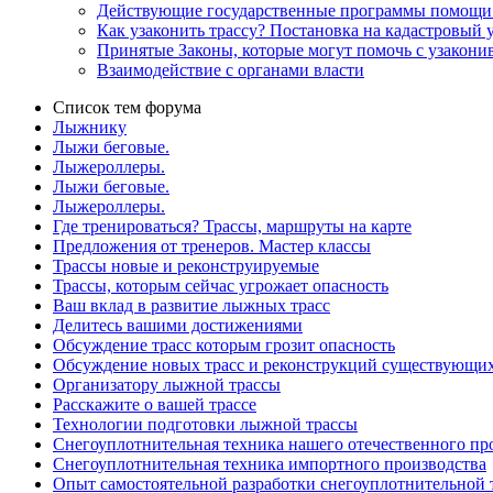
Действующие государственные программы помощи 
Как узаконить трассу? Постановка на кадастровый у
Принятые Законы, которые могут помочь с узако
Взаимодействие с органами власти
Список тем форума
Лыжнику
Лыжи беговые.
Лыжероллеры.
Лыжи беговые.
Лыжероллеры.
Где тренироваться? Трассы, маршруты на карте
Предложения от тренеров. Мастер классы
Трассы новые и реконструируемые
Трассы, которым сейчас угрожает опасность
Ваш вклад в развитие лыжных трасс
Делитесь вашими достижениями
Обсуждение трасс которым грозит опасность
Обсуждение новых трасс и реконструкций существующи
Организатору лыжной трассы
Расскажите о вашей трассе
Технологии подготовки лыжной трассы
Снегоуплотнительная техника нашего отечественного пр
Снегоуплотнительная техника импортного производства
Опыт самостоятельной разработки снегоуплотнительной