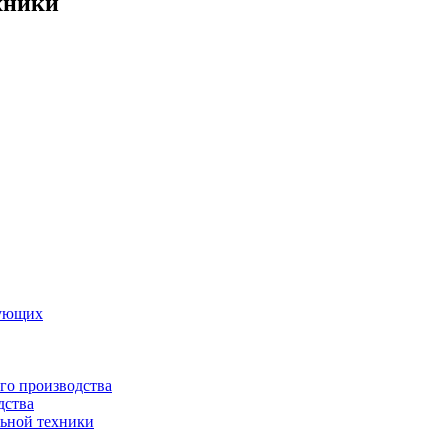
хники
вующих
го производства
дства
льной техники